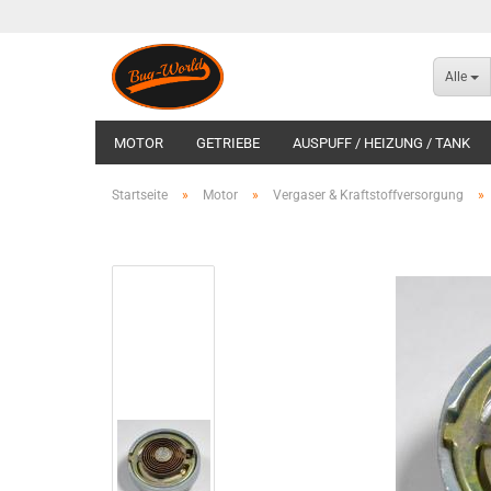
Alle
MOTOR
GETRIEBE
AUSPUFF / HEIZUNG / TANK
1600 I ZUBEHÖR
EINSPRITZUNG / STEUERGERÄT / ZU
Startseite
»
Motor
»
Vergaser & Kraftstoffversorgung
»