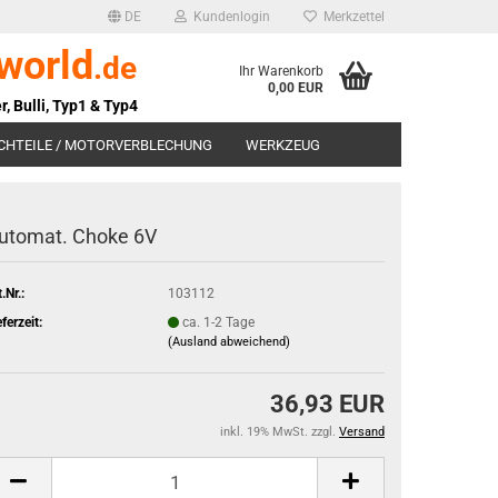
DE
Kundenlogin
Merkzettel
world
.de
Ihr Warenkorb
0,00 EUR
r, Bulli, Typ1 & Typ4
CHTEILE / MOTORVERBLECHUNG
WERKZEUG
SUCHEN
utomat. Choke 6V
.Nr.:
103112
eferzeit:
ca. 1-2 Tage
(Ausland abweichend)
36,93 EUR
inkl. 19% MwSt. zzgl.
Versand