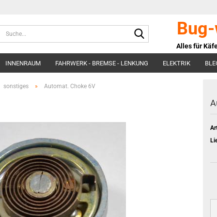
Bug-
Suche...
Alles für Käfe
INNENRAUM
FAHRWERK - BREMSE - LENKUNG
ELEKTRIK
BLE
BEHÖR
SONSTIGES
sonstiges
»
Automat. Choke 6V
A
Art
Li