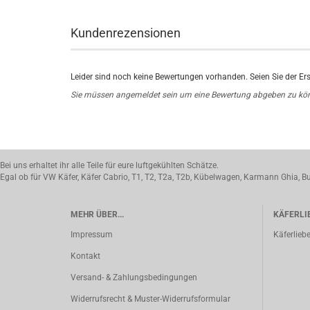
Kundenrezensionen
Leider sind noch keine Bewertungen vorhanden. Seien Sie der Ers
Sie müssen angemeldet sein um eine Bewertung abgeben zu kö
Bei uns erhaltet ihr alle Teile für eure luftgekühlten Schätze.
Egal ob für VW Käfer, Käfer Cabrio, T1, T2, T2a, T2b, Kübelwagen, Karmann Ghia, Bu
MEHR ÜBER...
KÄFERLI
Impressum
Käferlieb
Kontakt
Versand- & Zahlungsbedingungen
Widerrufsrecht & Muster-Widerrufsformular