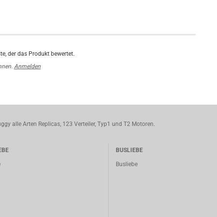
te, der das Produkt bewertet.
nnen.
Anmelden
ggy alle Arten Replicas, 123 Verteiler, Typ1 und T2 Motoren.
EBE
BUSLIEBE
e
Busliebe