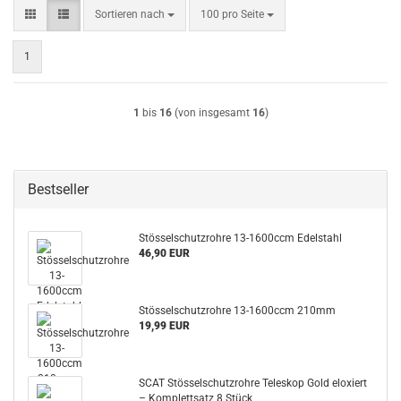
Sortieren nach
pro Seite
Sortieren nach
100 pro Seite
1
1
bis
16
(von insgesamt
16
)
Bestseller
Stösselschutzrohre 13-1600ccm Edelstahl
46,90 EUR
Stösselschutzrohre 13-1600ccm 210mm
19,99 EUR
SCAT Stösselschutzrohre Teleskop Gold eloxiert
– Komplettsatz 8 Stück