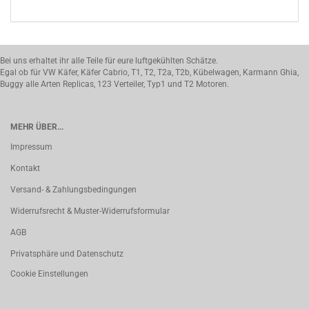
Bei uns erhaltet ihr alle Teile für eure luftgekühlten Schätze.
Egal ob für VW Käfer, Käfer Cabrio, T1, T2, T2a, T2b, Kübelwagen, Karmann Ghia,
Buggy alle Arten Replicas, 123 Verteiler, Typ1 und T2 Motoren.
MEHR ÜBER...
Impressum
Kontakt
Versand- & Zahlungsbedingungen
Widerrufsrecht & Muster-Widerrufsformular
AGB
Privatsphäre und Datenschutz
Cookie Einstellungen