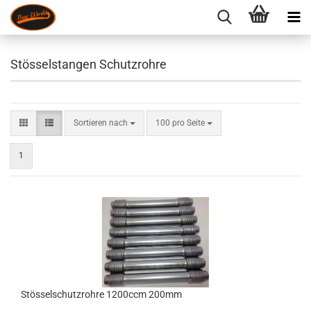
Stösselstangen Schutzrohre
Sortieren nach
pro Seite
Sortieren nach
100 pro Seite
1
Stösselschutzrohre 1200ccm 200mm