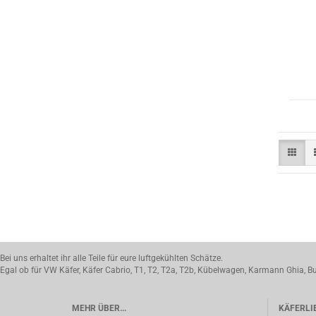
Bei uns erhaltet ihr alle Teile für eure luftgekühlten Schätze.
Egal ob für VW Käfer, Käfer Cabrio, T1, T2, T2a, T2b, Kübelwagen, Karmann Ghia, Bu
MEHR ÜBER...
KÄFERLI