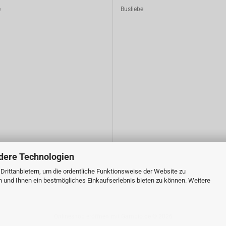
e
Busliebe
dere Technologien
rittanbietern, um die ordentliche Funktionsweise der Website zu
n und Ihnen ein bestmögliches Einkaufserlebnis bieten zu können. Weitere
Onlineshop eröffnen
mit Gambio.de © 2026