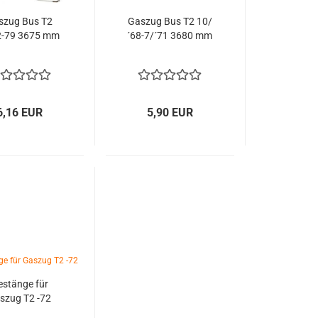
szug Bus T2
Gaszug Bus T2 10/
2-79 3675 mm
´68-7/´71 3680 mm
6,16 EUR
5,90 EUR
estänge für
szug T2 -72