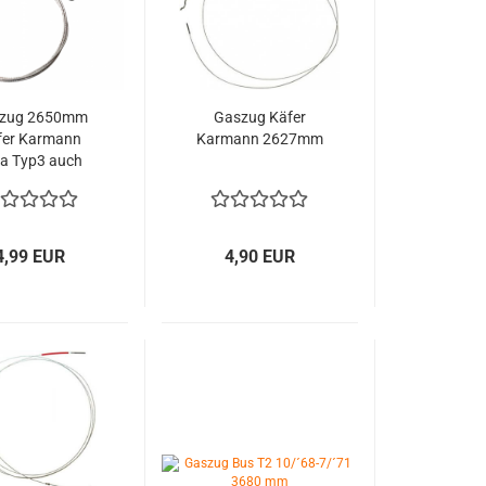
zug 2650mm
Gaszug Käfer
fer Karmann
Karmann 2627mm
a Typ3 auch
02 1303 ab
Bj.8/71
4,99 EUR
4,90 EUR