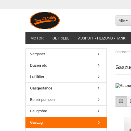
Alle
MOTOR
GETRIEBE
AUSPUFF / HEIZUNG / TANK
1600 I ZUBEHÖR
EINSPRITZUNG / STEUERGERÄT / ZU
Startseite
Vergaser
Düsen etc
Gaszu
Luftfilter
Gasgestänge
Benzinpumpen
Saugrohre
Gaszug