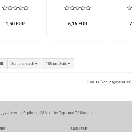
1,50 EUR
6,16 EUR
7
Sortieren nach
pro Seite
Sortieren nach
100 pro Seite
1
bis
11
(von insgesamt
11
)
ggy alle Arten Replicas, 123 Verteiler, Typ1 und T2 Motoren.
EBE
BUSLIEBE