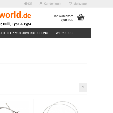
DE
Kundenlogin
Merkzettel
world
.de
Ihr Warenkorb
0,00 EUR
r, Bulli, Typ1 & Typ4
CHTEILE / MOTORVERBLECHUNG
WERKZEUG
SUCHEN
1