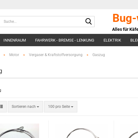
Bug-
Suche...
Alles für Käfe
INNENRAUM
FAHRWERK - BREMSE - LENKUNG
ELEKTRIK
BLE
BEHÖR
SONSTIGES
»
Motor
»
Vergaser & Kraftstoffversorgung
»
Gaszug
g
Sortieren nach
pro Seite
Sortieren nach
100 pro Seite