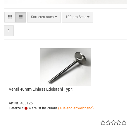
Sortieren nach
pro Seite
Sortieren nach
100 pro Seite
1
Ventil 48mm Einlass Edelstahl Typ4
Art.Nr.: 400125
Lieferzeit:
Ware ist im Zulauf
(Ausland abweichend)