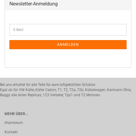
Newsletter-Anmeldung
WEITER
E-
ZUR
Mail
NEWSLETTER-
ANMELDUNG
ANMELDEN
Bei uns erhaltet ihr alle Teile für eure luftgekühlten Schätze.
Egal ob für VW Käfer, Käfer Cabrio, T1, T2, T2a, T2b, Kübelwagen, Karmann Ghia,
Buggy alle Arten Replicas, 123 Verteiler, Typ1 und T2 Motoren.
MEHR ÜBER...
Impressum
Kontakt