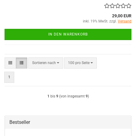
29,00 EUR
inkl. 19% MwSt. zzgl.
Versand
IN DEN WARENKORB
Sortieren nach
pro Seite
Sortieren nach
100 pro Seite
1
1
bis
9
(von insgesamt
9
)
Bestseller