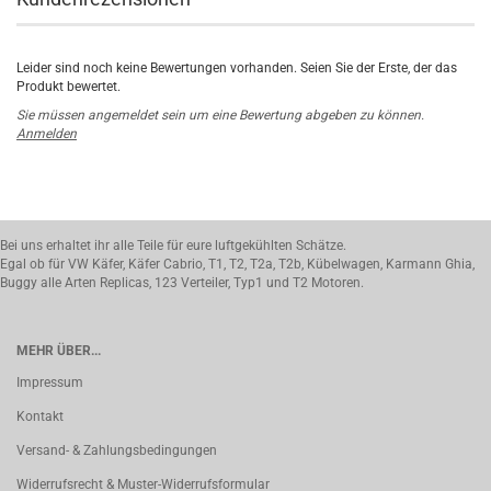
Leider sind noch keine Bewertungen vorhanden. Seien Sie der Erste, der das
Produkt bewertet.
Sie müssen angemeldet sein um eine Bewertung abgeben zu können.
Anmelden
Bei uns erhaltet ihr alle Teile für eure luftgekühlten Schätze.
Egal ob für VW Käfer, Käfer Cabrio, T1, T2, T2a, T2b, Kübelwagen, Karmann Ghia,
Buggy alle Arten Replicas, 123 Verteiler, Typ1 und T2 Motoren.
MEHR ÜBER...
Impressum
Kontakt
Versand- & Zahlungsbedingungen
Widerrufsrecht & Muster-Widerrufsformular